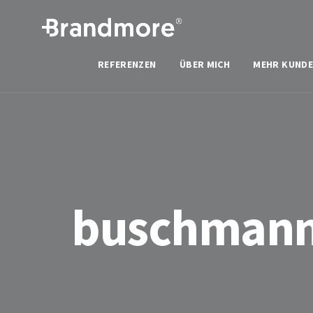
REFERENZEN
ÜBER MICH
MEHR KUNDE
buschmann