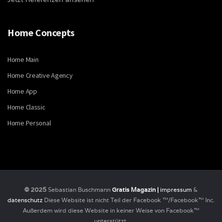
Home Concepts
Home Main
Home Creative Agency
Home App
Home Classic
Home Personal
© 2025
Sebastian Buschmann
Gratis Magazin |
impressum
&
datenschutz
Diese Website ist nicht Teil der Facebook ™/Facebook™ Inc.
Außerdem wird diese Website in keiner Weise von Facebook™
unterstützt.