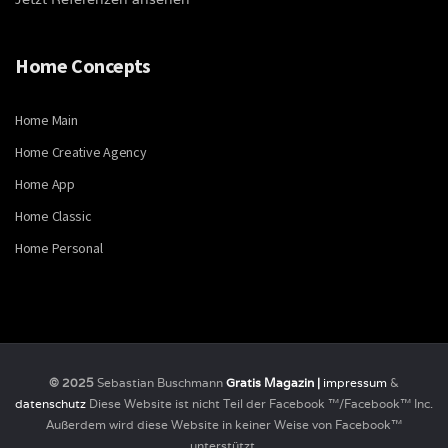
Home Concepts
Home Main
Home Creative Agency
Home App
Home Classic
Home Personal
© 2025
Sebastian Buschmann
Gratis Magazin |
impressum
&
datenschutz
Diese Website ist nicht Teil der Facebook ™/Facebook™ Inc.
Außerdem wird diese Website in keiner Weise von Facebook™
unterstützt.