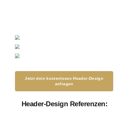
Design, das Top-
Kunden anzieht
Kaufkräftigere Kunden gewinnen
Auf deine Zielgruppe abgestimmt
Mehr Vertrauen für deine Leistung
Jetzt dein kostenloses Header-Design
anfragen
Header-Design Referenzen: