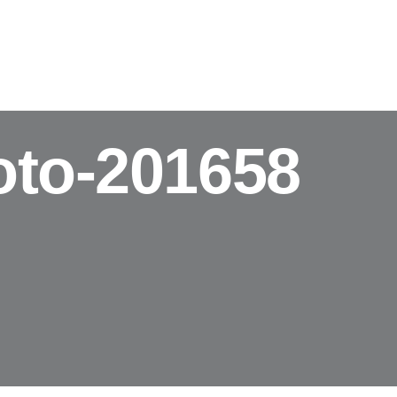
NDEN DANK REPORTS (GRATIS-GUIDE)
KOSTENLOSES HE
oto-201658