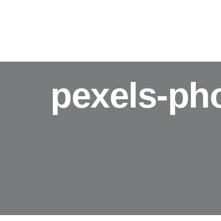
REFERENZEN
ÜBER MICH
MEHR KU
pexels-ph