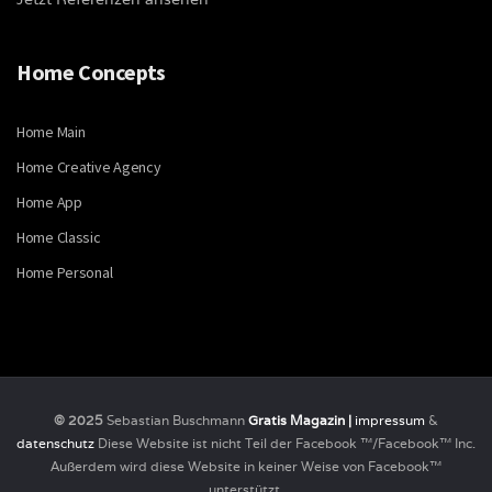
Home Concepts
Home Main
Home Creative Agency
Home App
Home Classic
Home Personal
© 2025
Sebastian Buschmann
Gratis Magazin |
impressum
&
datenschutz
Diese Website ist nicht Teil der Facebook ™/Facebook™ Inc.
Außerdem wird diese Website in keiner Weise von Facebook™
unterstützt.