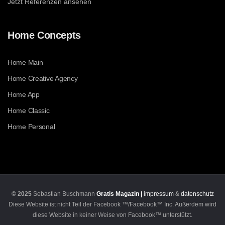
Jetzt Referenzen ansehen
Home Concepts
Home Main
Home Creative Agency
Home App
Home Classic
Home Personal
© 2025
Sebastian Buschmann
Gratis Magazin |
impressum
&
datenschutz
Diese Website ist nicht Teil der Facebook ™/Facebook™ Inc. Außerdem wird
diese Website in keiner Weise von Facebook™ unterstützt.