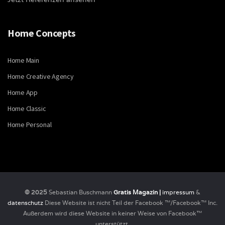
Home Concepts
Home Main
Home Creative Agency
Home App
Home Classic
Home Personal
© 2025
Sebastian Buschmann
Gratis Magazin |
impressum
&
datenschutz
Diese Website ist nicht Teil der Facebook ™/Facebook™ Inc.
Außerdem wird diese Website in keiner Weise von Facebook™
unterstützt.