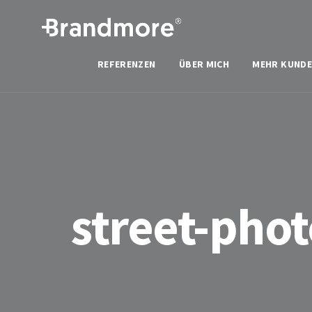
REFERENZEN
ÜBER MICH
MEHR KUNDE
street-pho